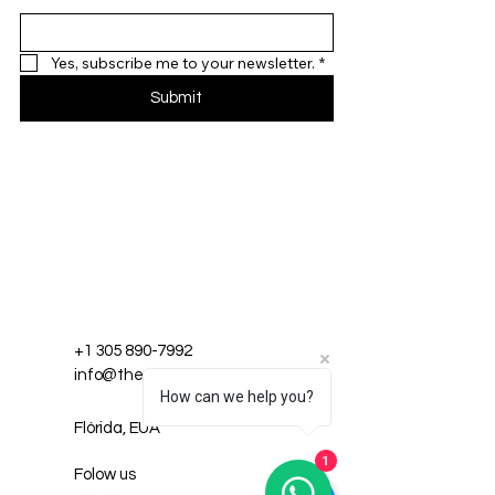
Yes, subscribe me to your newsletter.
*
Submit
+1 305 890-7992
info@thewiseone1.com
How can we help you?
Flórida, EUA
1
Folow us