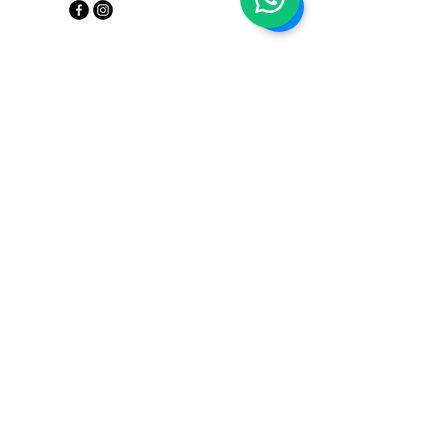
Privacy Policy
Accessibility Statement
Terms and Conditions
Refund Policy
© 2035 by The Wise One. Powered
and secured by
Wix