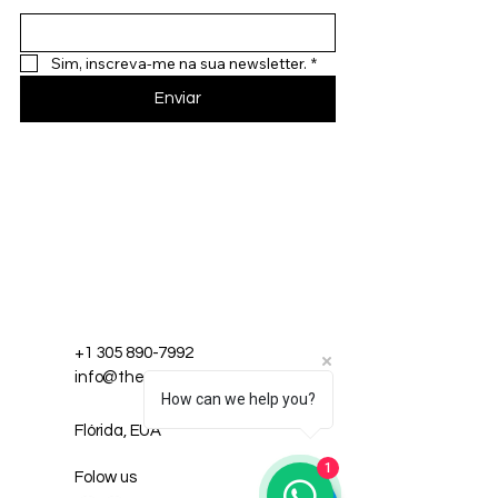
Sim, inscreva-me na sua newsletter.
*
Enviar
+1 305 890-7992
info@thewiseone1.com
How can we help you?
Flórida, EUA
1
Folow us