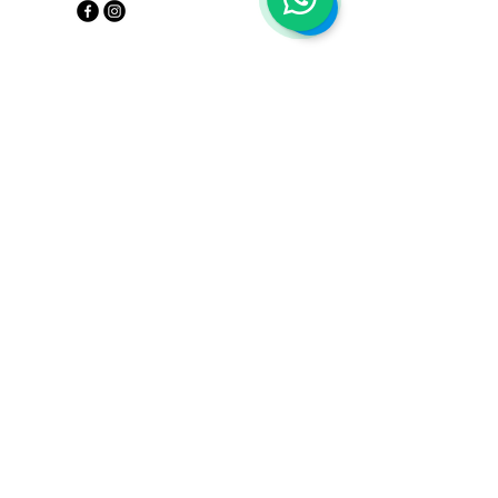
Privacy Policy
Accessibility Statement
Terms and Conditions
Refund Policy
© 2035 by The Wise One. Powered
and secured by
Wix